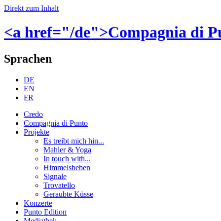
Direkt zum Inhalt
<a href="/de">Compagnia di P
Sprachen
DE
EN
FR
Credo
Compagnia di Punto
Projekte
Es treibt mich hin...
Mahler & Yoga
In touch with...
Himmelsbeben
Signale
Trovatello
Geraubte Küsse
Konzerte
Punto Edition
Mediathek