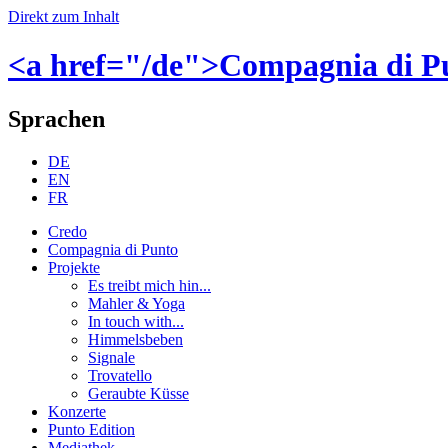
Direkt zum Inhalt
<a href="/de">Compagnia di P
Sprachen
DE
EN
FR
Credo
Compagnia di Punto
Projekte
Es treibt mich hin...
Mahler & Yoga
In touch with...
Himmelsbeben
Signale
Trovatello
Geraubte Küsse
Konzerte
Punto Edition
Mediathek